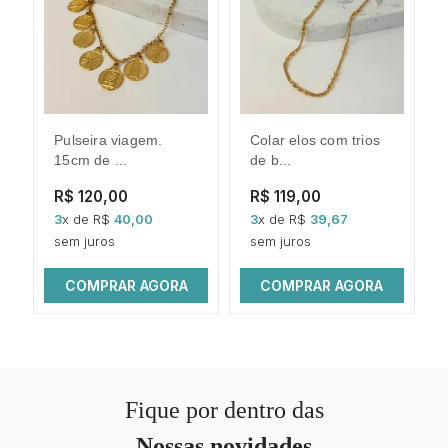
pulseira viagem.
colar elos com trios
brin
15cm de ...
de b...
R$ 120,00
R$ 119,00
3
x de R$
40,00
3
x de R$
39,67
sem juros
sem juros
COMPRAR AGORA
COMPRAR AGORA
Fique por dentro das
Nossas novidades