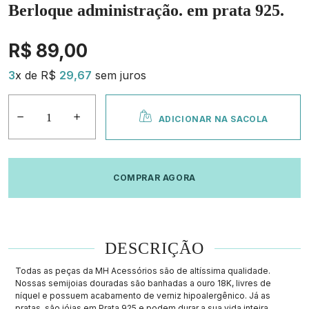
Berloque administração. em prata 925.
R$ 89,00
3
x de R$
29,67
sem juros
ADICIONAR NA SACOLA
COMPRAR AGORA
DESCRIÇÃO
Todas as peças da MH Acessórios são de altíssima qualidade.
Nossas semijoias douradas são banhadas a ouro 18K, livres de
níquel e possuem acabamento de verniz hipoalergênico. Já as
pratas, são jóias em Prata 925 e podem durar a sua vida inteira.