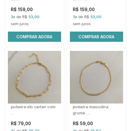
R$ 159,00
R$ 159,00
3
x de R$
53,00
3
x de R$
53,00
sem juros
sem juros
COMPRAR AGORA
COMPRAR AGORA
pulseira elo cartier com
pulseira masculina
...
grume ...
R$ 79,00
R$ 59,00
3
x de R$
26,33
3
x de R$
19,67