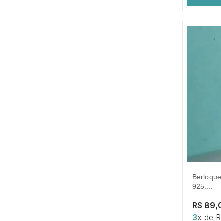
berloque administração. em prata
925....
R$ 89,
3
x de 