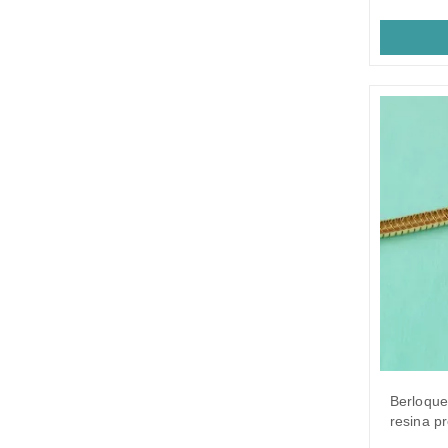
berloque bicicleta com detalhe em
resina p