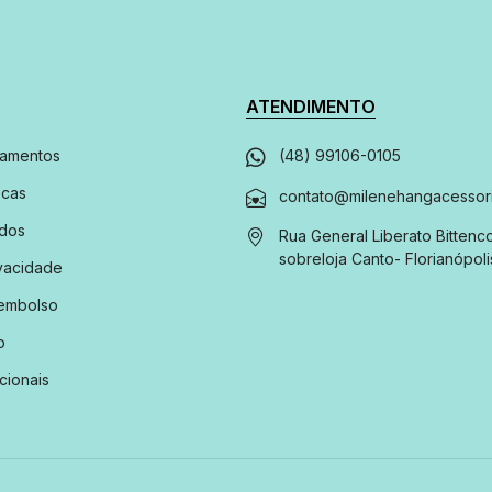
ATENDIMENTO
gamentos
(48) 99106-0105
ocas
contato@milenehangacessori
ados
Rua General Liberato Bittenco
sobreloja
Canto
-
Florianópoli
ivacidade
eembolso
o
cionais