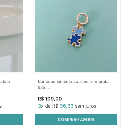
berloque símbolo autismo. em prata
925....
R$ 109,00
s
3
x de R$
36,33
sem juros
COMPRAR AGORA