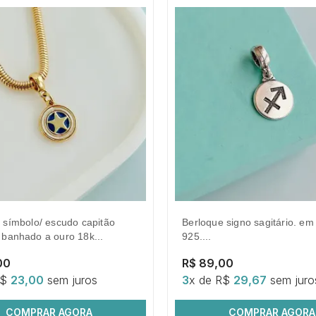
berloque signo sagitário. em prata
 banhado a ouro 18k...
925....
00
R$ 89,00
R$
23,00
sem juros
3
x de R$
29,67
sem juro
COMPRAR AGORA
COMPRAR AGORA