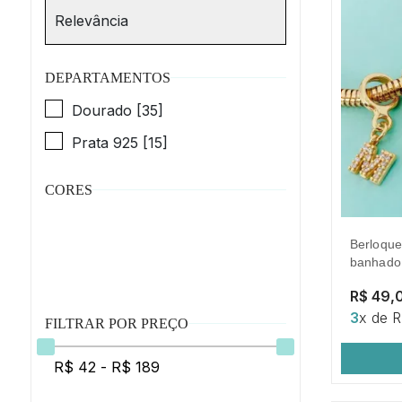
DEPARTAMENTOS
Dourado [35]
Prata 925 [15]
CORES
berloque de letra a cravejado.
banhado 
R$ 49,
3
x de 
FILTRAR POR PREÇO