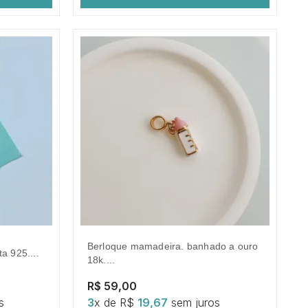
berloque mamadeira. banhado a ouro
ta 925....
18k....
R$ 59,00
s
3
x de R$
19,67
sem juros