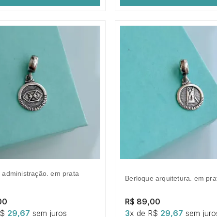
berloque arquitetura. em pra
00
R$ 89,00
R$
29,67
sem juros
3
x de R$
29,67
sem juro