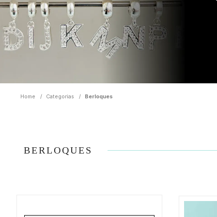
Home
/
Categorias
/
Berloques
BERLOQUES