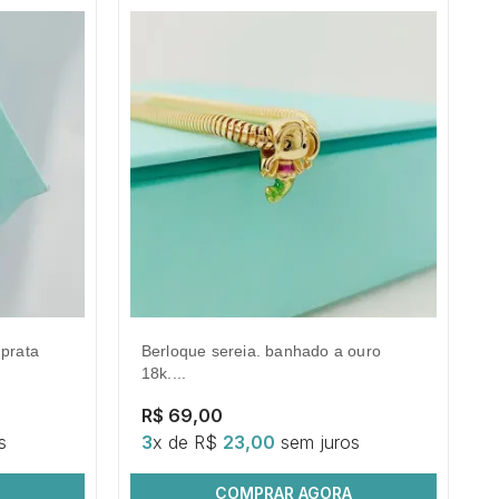
berloque sereia. banhado a ouro
18k....
R$ 69,00
s
3
x de R$
23,00
sem juros
COMPRAR AGORA