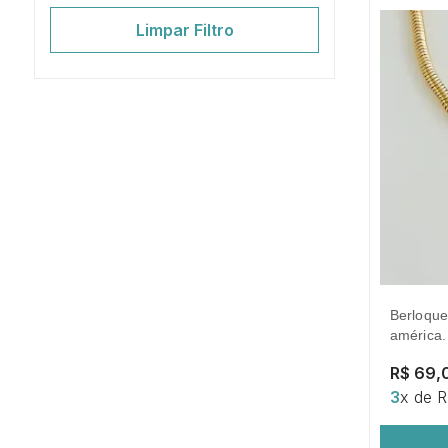
Limpar Filtro
berloque símbolo/ escudo capitão
américa.
R$ 69,
3
x de 