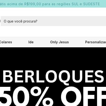
rátis acima de R$199,00 para as regiões SUL e SUDESTE
U
Colares
Ide
Only Jesus
Personaliza