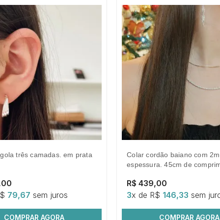
colar cordão baiano com 2mm de
espessura. 45cm de comprim
,00
R$ 439,00
R$
79,67
sem juros
3
x de R$
146,33
sem jur
COMPRAR AGORA
COMPRAR AGORA