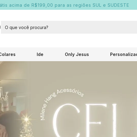
rátis acima de R$199,00 para as regiões SUL e SUDESTE
U
Colares
Ide
Only Jesus
Personaliza