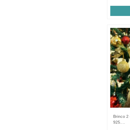
brinco 2 correntes grume. em prata
925....