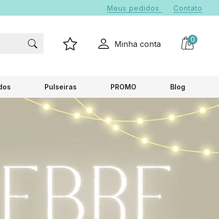
Meus pedidos
Contato
0
Minha conta
dos
Pulseiras
PROMO
Blog