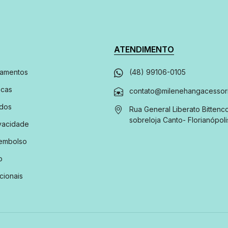
ATENDIMENTO
gamentos
(48) 99106-0105
ocas
contato@milenehangacessori
ados
Rua General Liberato Bittenco
sobreloja
Canto
-
Florianópoli
ivacidade
eembolso
o
cionais