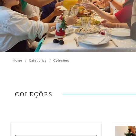
Home
/
Categorias
/
Coleções
COLEÇÕES