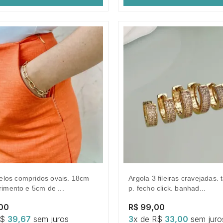
argola 3 fileiras cravejadas. tamanho
imento e 5cm de ...
p. fecho click. banhad...
,00
R$ 99,00
R$
39,67
sem juros
3
x de R$
33,00
sem juro