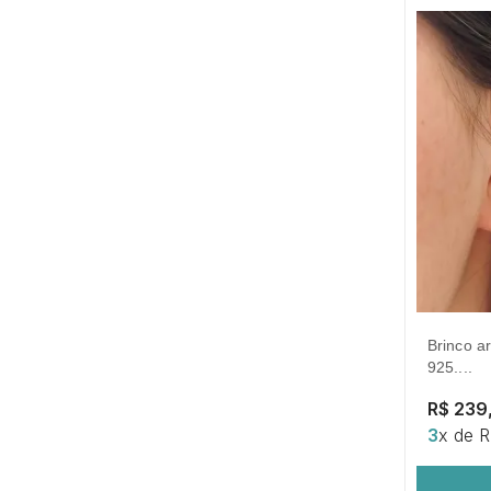
brinco argola três camadas. em prata
925....
R$ 239
3
x de 