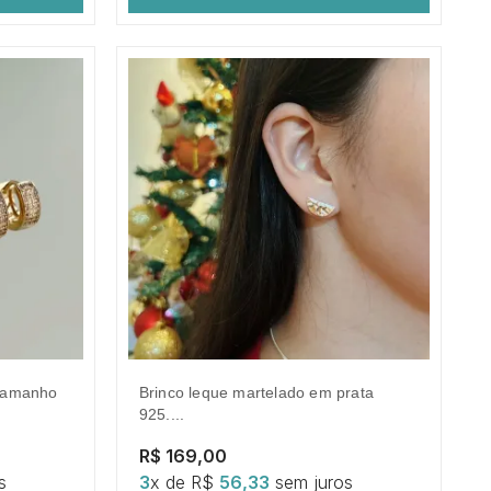
brinco leque martelado em prata
925....
R$ 169,00
s
3
x de R$
56,33
sem juros