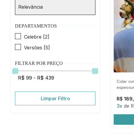
DEPARTAMENTOS
Celebre [2]
Versões [5]
FILTRAR POR PREÇO
colar cordão baiano com 2mm de
espessur
Limpar Filtro
R$ 189
3
x de 