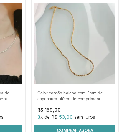
colar cordão baiano com 2mm de
ent...
espessura. 40cm de compriment...
R$ 159,00
os
3
x de R$
53,00
sem juros
COMPRAR AGORA