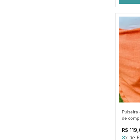
pulseira elos compridos ovais. 18cm
de compr
R$ 119
3
x de 