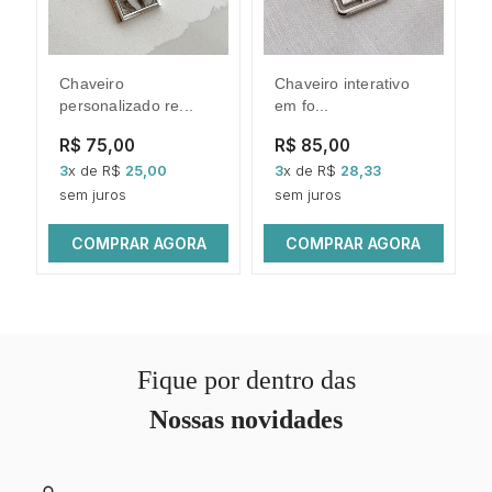
chaveiro
chaveiro interativo
chav
personalizado re...
em fo...
R$ 75,00
R$ 85,00
3
x de R$
25,00
3
x de R$
28,33
sem juros
sem juros
COMPRAR AGORA
COMPRAR AGORA
Fique por dentro das
Nossas novidades