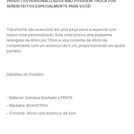
PRODUTOS PERSONALIZADOS NÃO POSSUEM TROCA POR
SEREM FEITOS ESPECIALMENTE PARA VOCÊ!
Transforme seu acessório em uma peça única e especial com
nosso colar personalizado. Este colar possui uma plaquinha
retangular de 8mm por 17mm e uma corrente de 45cm de
comprimento com um extensor de 5 cm, proporcionando um ajuste
perfeito.
Detalhes do Produto:
- Material: Semijoia Banhado a PRATA
- Medalha: 8mmX17mm
- Corrente: 45cm com extensor de 5cm