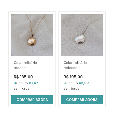
colar relicário
colar relicário
col
redondo l...
redondo t...
R$ 185,00
R$ 195,00
3
x de R$
61,67
3
x de R$
65,00
sem juros
sem juros
COMPRAR AGORA
COMPRAR AGORA