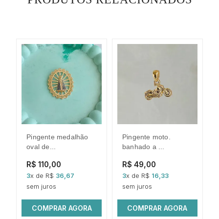
pingente medalhão
pingente moto.
ping
oval de...
banhado a ...
R$ 110,00
R$ 49,00
3
x de R$
36,67
3
x de R$
16,33
sem juros
sem juros
COMPRAR AGORA
COMPRAR AGORA